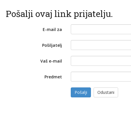
Pošalji ovaj link prijatelju.
E-mail za
Pošiljatelj
Vaš e-mail
Predmet
Pošalji
Odustani