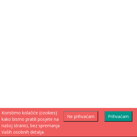
Koristimo kolačiće (cookies)
Ne prihvaćam
Prihvaćam
kako bismo pratili posjete na
našoj stranici, bez spremanja
Vaših osobnih detalja.