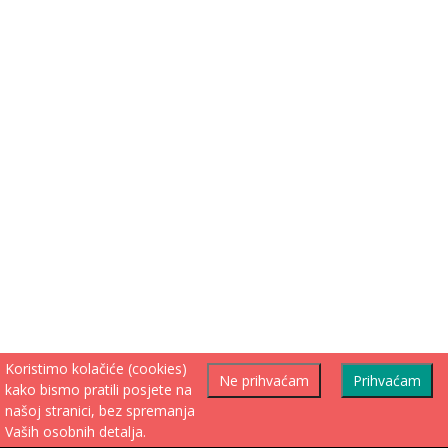
Koristimo kolačiće (cookies)
Ne prihvaćam
Prihvaćam
kako bismo pratili posjete na
našoj stranici, bez spremanja
Vaših osobnih detalja.