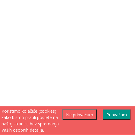
Koristimo kolačiće (cookies)
Ne prihvaćam
Prihvaćam
kako bismo pratili posjete na
našoj stranici, bez spremanja
Vaših osobnih detalja.