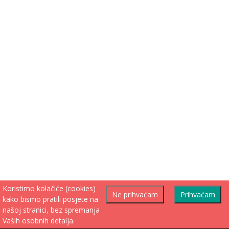
Koristimo kolačiće (cookies)
Ne prihvaćam
Prihvaćam
kako bismo pratili posjete na
našoj stranici, bez spremanja
Vaših osobnih detalja.