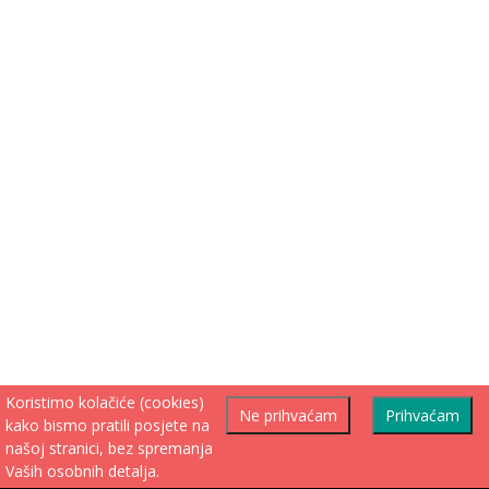
Koristimo kolačiće (cookies)
Ne prihvaćam
Prihvaćam
kako bismo pratili posjete na
našoj stranici, bez spremanja
Vaših osobnih detalja.