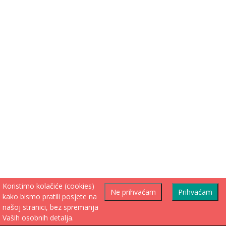
Koristimo kolačiće (cookies)
Ne prihvaćam
Prihvaćam
kako bismo pratili posjete na
našoj stranici, bez spremanja
Vaših osobnih detalja.