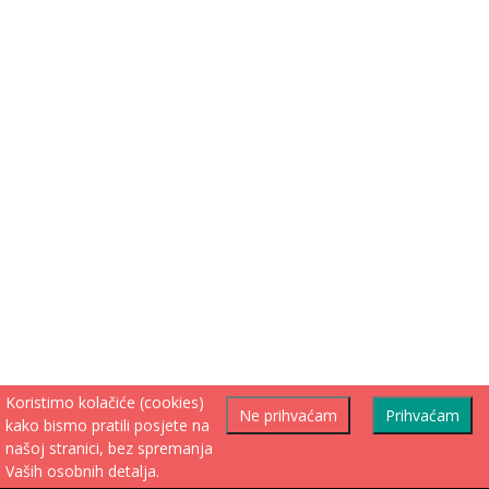
Koristimo kolačiće (cookies)
Ne prihvaćam
Prihvaćam
kako bismo pratili posjete na
našoj stranici, bez spremanja
Vaših osobnih detalja.